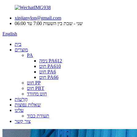
xinjianylon@gmail.com
שני - שבת בין השעות 7:00 עד 06:00
English
בית
מוצרים
PA
נימה PA612
חוט PA610
חוט PA6
חוט PA66
חוט PP
חוט PBT
חוט מחודד
חֲדָשׁוֹת
שאלות נפוצות
עלינו
תעודת כבוד
צור קשר