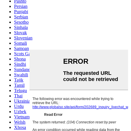
Pashto
Persian
Punjabi
Serbian
Sesotho
Sinhala
Slovak
Slovenian
Somali
Samoan
Scots Gaelic
Shona
Sindhi
Sundanese
Swahili
Tajik
Tamil
Telugu
Thai
Ukrainian
Urdu
Uzbek
Vietnamese
Welsh
Xhosa