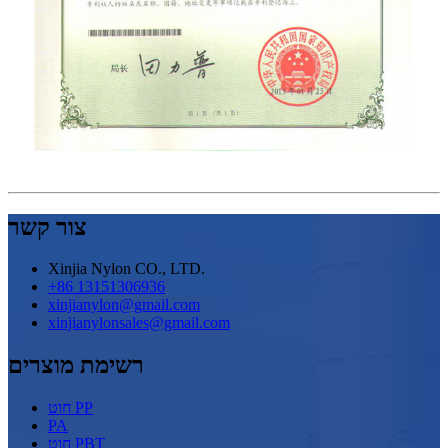
צור קשר
Xinjia Nylon CO., LTD.
+86 13151306936
xinjianylon@gmail.com
xinjianylonsales@gmail.com
רשימת מוצרים
חוט PP
PA
חוט PBT