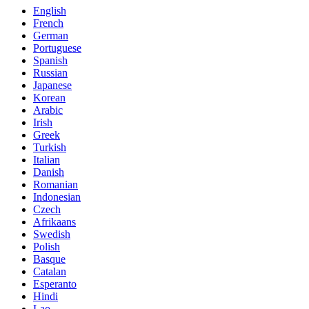
English
French
German
Portuguese
Spanish
Russian
Japanese
Korean
Arabic
Irish
Greek
Turkish
Italian
Danish
Romanian
Indonesian
Czech
Afrikaans
Swedish
Polish
Basque
Catalan
Esperanto
Hindi
Lao