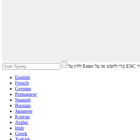
לחץ על 
English
French
German
Portuguese
Spanish
Russian
Japanese
Korean
Arabic
Irish
Greek
Turkish