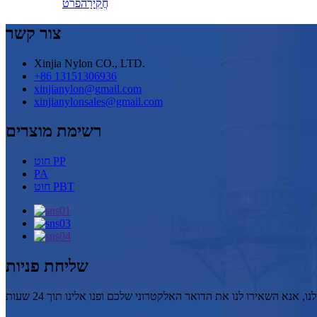
חֲקִירָה
פרט
צור קשר
Xinjia Nylon CO., LTD.
+86 13151306936
xinjianylon@gmail.com
xinjianylonsales@gmail.com
רשימת מוצרים
חוט PP
PA
חוט PBT
שליחת פניות