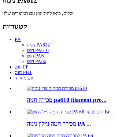
נימה PA612
שלום, בואו להתייעץ עם המוצרים שלנו!
קטגוריות
PA
נימה PA612
חוט PA610
חוט PA6
חוט PA66
חוט PP
חוט PBT
חוט מחודד
מכירה חמה pa610 filament pro...
מכירה חמה ניילון נימה PA ...