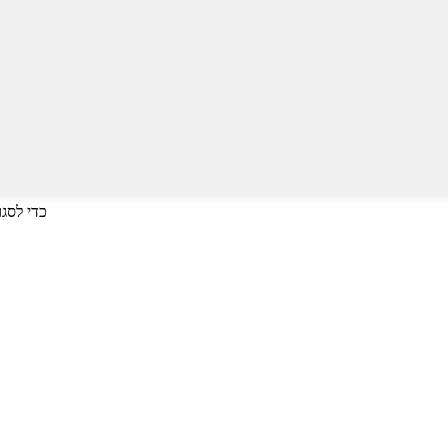
Enter כדי לחפש או על ESC כדי לסגור