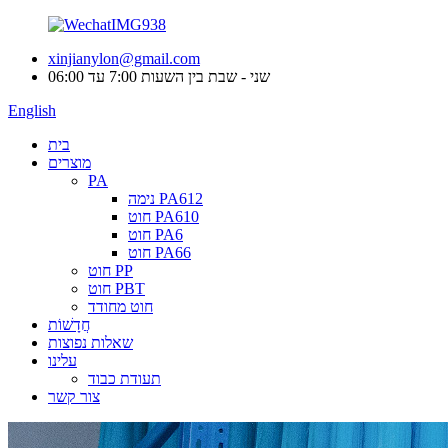
xinjianylon@gmail.com
שני - שבת בין השעות 7:00 עד 06:00
English
בית
מוצרים
PA
נימה PA612
חוט PA610
חוט PA6
חוט PA66
חוט PP
חוט PBT
חוט מחודד
חֲדָשׁוֹת
שאלות נפוצות
עלינו
תעודת כבוד
צור קשר