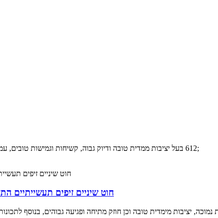
חוט סיבי PA (ניילון) 612 בעל יציבות ממדית טובה ודיוק גבוה, קשיחות וגמישות טובים, עמידות גבוהה, עמידות בפני שחיקה מצוינת;
חוט שיניים זיפים תעשייתיים התאמה אישי