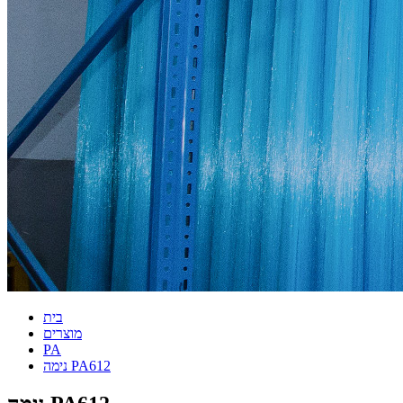
בית
מוצרים
PA
נימה PA612