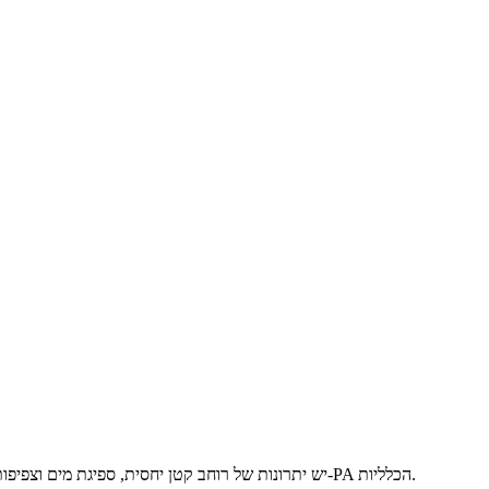
ל-PA612 ידוע גם כפוליאמיד 612 או ניילון 612. ל-PA612 יש יתרונות של רוחב קטן יחסית, ספיגת מים וצפיפות נמוכה, יציבות מימדית טובה וכן חוזק מתיחה ופגיעה גבוהים, בנוסף לתכונות ה-PA הכלליות.