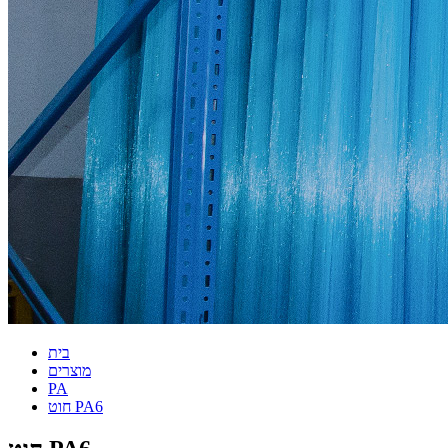
בית
מוצרים
PA
חוט PA6