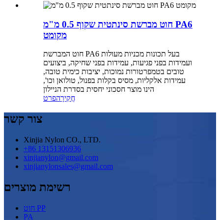
חוט מברשת סינתטית שקוף 0.5 מ"מ PA6
מקומט
חוט המברשת PA6 בעל תכונות מכניות מעולות
ועמידות בפני פגיעות, עמידות בפני שחיקה, ביצועים
טובים בטמפרטורות נמוכות, יציבות כימית טובה,
עמידות אלקליות, מסיס בקלות בפנול, טולואן וכו',
הינו מוצר חסכוני יחסית בסדרת הניילון
חֲקִירָה
פרט
צור קשר
Xinjia Nylon CO., LTD.
+86 13151306936
xinjianylon@gmail.com
xinjianylonsales@gmail.com
רשימת מוצרים
חוט PP
PA