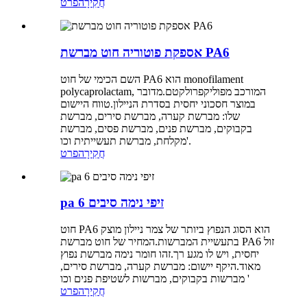
חֲקִירָה
פרט
אספקת פוטוריה חוט מברשת PA6
השם הכימי של חוט PA6 הוא monofilament
polycaprolactam, המורכב מפוליקפרולקטם.מדובר
במוצר חסכוני יחסית בסדרת הניילון.טווח היישום
שלו: מברשת קערה, מברשת סירים, מברשת
בקבוקים, מברשת פנים, מברשת פסים, מברשת
מקלחת, מברשת תעשייתית וכו'.
חֲקִירָה
פרט
pa 6 זיפי נימה סיבים
חוט PA6 הוא הסוג הנפוץ ביותר של צמר ניילון מוצק
בתעשיית המברשות.המחיר של חוט מברשת PA6 זול
יחסית, ויש לו מגע רך.זהו חומר נימה מברשת נפוץ
מאוד.היקף יישום: מברשת קערה, מברשת סירים,
מברשות בקבוקים, מברשות לשטיפת פנים וכו '
חֲקִירָה
פרט