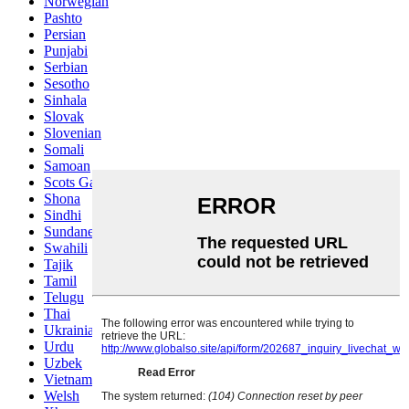
Norwegian
Pashto
Persian
Punjabi
Serbian
Sesotho
Sinhala
Slovak
Slovenian
Somali
Samoan
Scots Gaelic
Shona
Sindhi
Sundanese
Swahili
Tajik
Tamil
Telugu
Thai
Ukrainian
Urdu
Uzbek
Vietnamese
Welsh