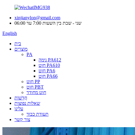
xinjianylon@gmail.com
שני - שבת בין השעות 7:00 עד 06:00
English
בית
מוצרים
PA
נימה PA612
חוט PA610
חוט PA6
חוט PA66
חוט PP
חוט PBT
חוט מחודד
חֲדָשׁוֹת
שאלות נפוצות
עלינו
תעודת כבוד
צור קשר