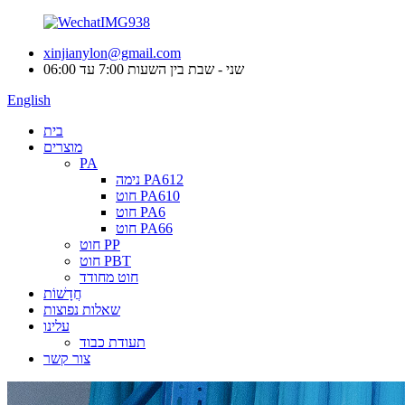
xinjianylon@gmail.com
שני - שבת בין השעות 7:00 עד 06:00
English
בית
מוצרים
PA
נימה PA612
חוט PA610
חוט PA6
חוט PA66
חוט PP
חוט PBT
חוט מחודד
חֲדָשׁוֹת
שאלות נפוצות
עלינו
תעודת כבוד
צור קשר