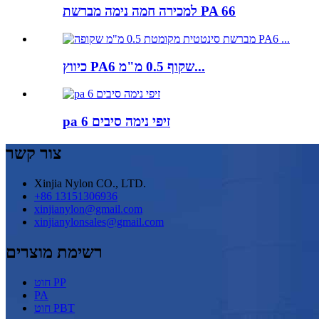
למכירה חמה נימה מברשת PA 66
כיווץ PA6 שקוף 0.5 מ"מ...
pa 6 זיפי נימה סיבים
צור קשר
Xinjia Nylon CO., LTD.
+86 13151306936
xinjianylon@gmail.com
xinjianylonsales@gmail.com
רשימת מוצרים
חוט PP
PA
חוט PBT