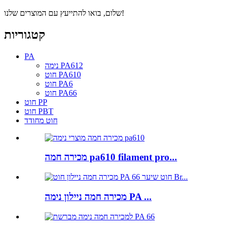
שלום, בואו להתייעץ עם המוצרים שלנו!
קטגוריות
PA
נימה PA612
חוט PA610
חוט PA6
חוט PA66
חוט PP
חוט PBT
חוט מחודד
מכירה חמה pa610 filament pro...
מכירה חמה ניילון נימה PA ...