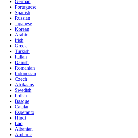
German
Portuguese
Spanish
Russian
Japanese
Korean
Arabic
Irish
Greek
Turkish
Italian
Danish
Romanian
Indonesian
Czech
Afrikaans
Swedish
Polish
Basque
Catalan
Esperanto
Hindi
Lao
Albanian
Amharic