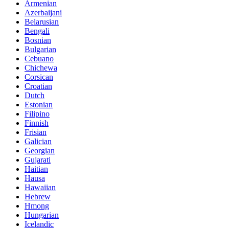
Armenian
Azerbaijani
Belarusian
Bengali
Bosnian
Bulgarian
Cebuano
Chichewa
Corsican
Croatian
Dutch
Estonian
Filipino
Finnish
Frisian
Galician
Georgian
Gujarati
Haitian
Hausa
Hawaiian
Hebrew
Hmong
Hungarian
Icelandic