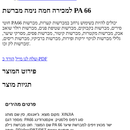
למכירה חמה נימה מברשת PA 66
חוטי PA66 יכולים להיות בשימוש נרחב במברשות קערות, מברשות
סירים, מברשות בקבוקים, מברשות שטיפת פנים, מברשות רולר שואב
אבק, מברשות מקטרות, מברשות קיטור, מברשות פסים, מסרקי שיער,
גלילי מברשות לניקוי ירקות ופירות, מברשות ברביקיו, מברשות ריסים,
מברשות לק וכו'.
הורד כ-PDF
שלח לנו מייל
פירוט המוצר
תגיות מוצר
פרטים מהירים
מקום מוצא: ג'יאנגסו, סין שם מותג: XINJIA
מספר דגם: PA66 סוג דפוס פלסטיק: אקסטרודינג
שם המוצר: חוט מברשת ניילון PA 66 ישר מכווץ זיפים למברשת שיער