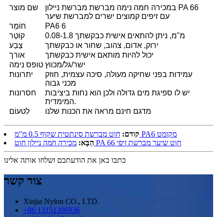
במכירה חמה נימה מברשת מברשת ניילון PA 66
שם מוצר
עם זיפים קמוצים ישרים למברשת שיער
PA6 6
חוֹמֶר
0.08-1.8 מ"מ, ניתן להתאים אישית כבקשתך
קוֹטֶר
ירוק, אדום, צהוב, שחור או כבקשתך
צֶבַע
יכול להיות מותאם אישית כבקשתך
אורך
ישר/גל/מכווץ
טופס נימה
עמידות בפני שחיקה מעולה, סיכה עצמית, חוזק
יתרונות
מכני גבוה
יש לו ספיגת מים גדולה ולכן הוא נחות ביציבות
חסרונות
המימדית.
מדגם חינם מראה את הכנות שלנו
לִטעוֹם
חוט מברשת סינתטית שקוף 0.5 מ"מ PA6 מקומט
קודם:
מכירה חמה ניילון חוט PA 66 חוט שיער מברשת זיפי
הַבָּא:
כתבו כאן את הודעתכם ושלחו אותה אלינו
צור קשר
Xinjia Nylon CO., LTD.
+86 13151306936