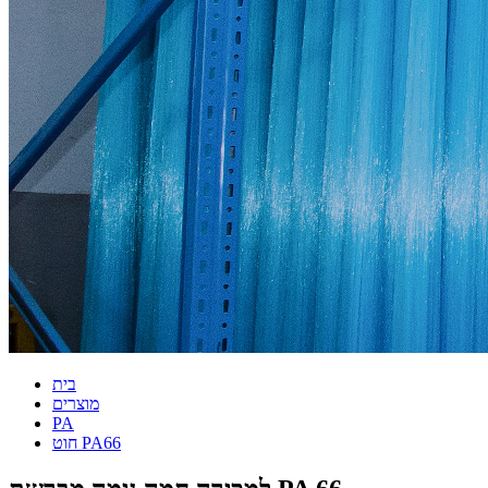
בית
מוצרים
PA
חוט PA66