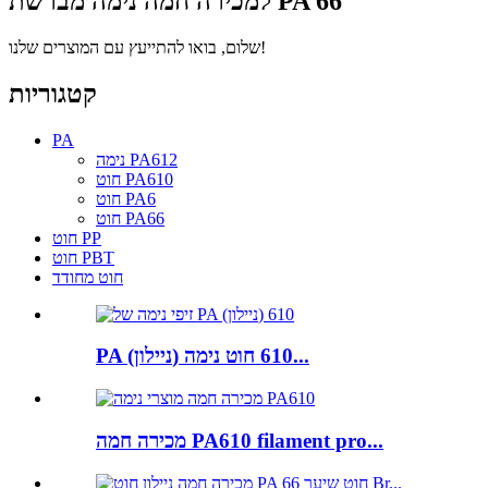
למכירה חמה נימה מברשת PA 66
שלום, בואו להתייעץ עם המוצרים שלנו!
קטגוריות
PA
נימה PA612
חוט PA610
חוט PA6
חוט PA66
חוט PP
חוט PBT
חוט מחודד
PA (ניילון) 610 חוט נימה...
מכירה חמה PA610 filament pro...