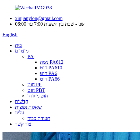
xinjianylon@gmail.com
שני - שבת בין השעות 7:00 עד 06:00
English
בית
מוצרים
PA
נימה PA612
חוט PA610
חוט PA6
חוט PA66
חוט PP
חוט PBT
חוט מחודד
חֲדָשׁוֹת
שאלות נפוצות
עלינו
תעודת כבוד
צור קשר