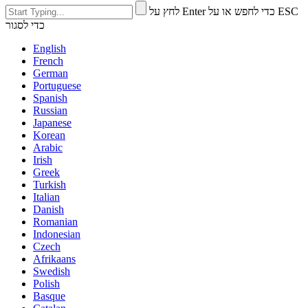
לחץ על Enter כדי לחפש או על ESC
כדי לסגור
English
French
German
Portuguese
Spanish
Russian
Japanese
Korean
Arabic
Irish
Greek
Turkish
Italian
Danish
Romanian
Indonesian
Czech
Afrikaans
Swedish
Polish
Basque