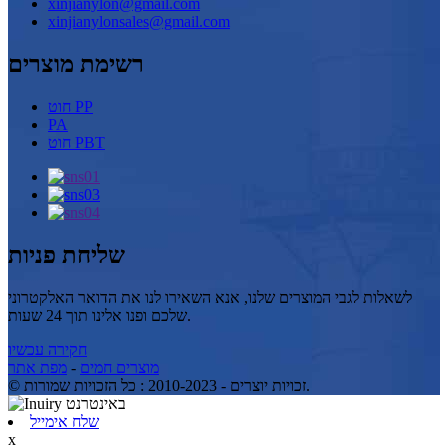
xinjianylon@gmail.com
xinjianylonsales@gmail.com
רשימת מוצרים
חוט PP
PA
חוט PBT
שליחת פניות
לשאלות לגבי המוצרים שלנו, אנא השאירו לנו את הדואר האלקטרוני
שלכם ופנו אלינו תוך 24 שעות.
חקירה עכשיו
מוצרים חמים
-
מפת אתר
© זכויות יוצרים - 2010-2023 : כל הזכויות שמורות.
שלח אימייל
x