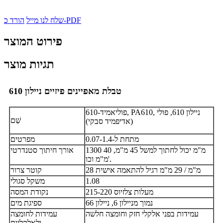
הורד כ-PDF
שלח לנו מייל
פירוט המוצר
תגיות מוצר
טבלת מאפיינים פיזיים ניילון 610
פוליאמיד-610, PA610, ניילון 610, פולי
שֵׁם
(אדיפמיד סבקי)
מתחת ל-0.07-1.4
מפרטים
1300 מ"מ יכול לחתוך למשל 45 מ"מ, 40
אורך חיתוך סטנדרטי
מ"מ וכו'.
28 מ"מ / 29 מ"מ רגיל להתאמה אישית
קוטר צרור
1.08
משקל סגולי
215-220 מעלות צלזיוס
נקודת המסה
נמוך מניילון 6, ניילון 66
ספיגת מים
עמידות בפני אלקלי חזק וחומצה חלשה
עמידות לחומצה
ולאלקליות