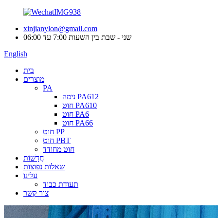
xinjianylon@gmail.com
שני - שבת בין השעות 7:00 עד 06:00
English
בית
מוצרים
PA
נימה PA612
חוט PA610
חוט PA6
חוט PA66
חוט PP
חוט PBT
חוט מחודד
חֲדָשׁוֹת
שאלות נפוצות
עלינו
תעודת כבוד
צור קשר