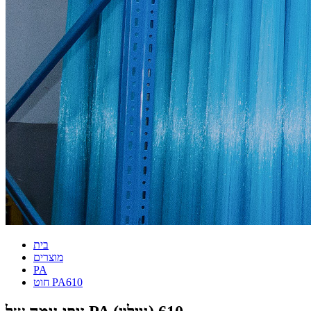
בית
מוצרים
PA
חוט PA610