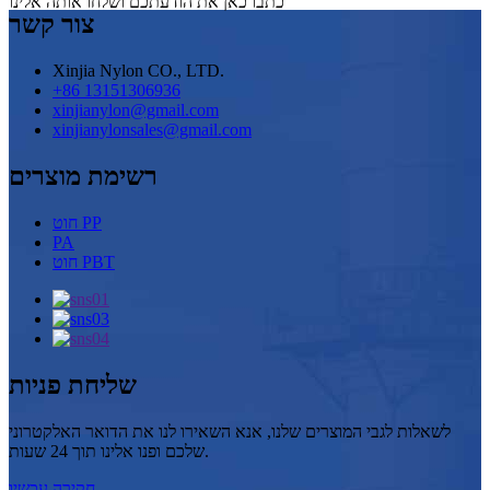
כתבו כאן את הודעתכם ושלחו אותה אלינו
צור קשר
Xinjia Nylon CO., LTD.
+86 13151306936
xinjianylon@gmail.com
xinjianylonsales@gmail.com
רשימת מוצרים
חוט PP
PA
חוט PBT
שליחת פניות
לשאלות לגבי המוצרים שלנו, אנא השאירו לנו את הדואר האלקטרוני
שלכם ופנו אלינו תוך 24 שעות.
חקירה עכשיו