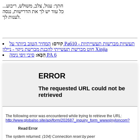
חתך: עגול, צלב, משולש, ריבוע...
כל עוד יש לך את הדרישות, ננסה
לענות לך.
קודם:
המחיר הטוב ביותר על Pa610 תעשיות מברשות תעשייתיות -
חוט מברשת תעשייתי להכנת מברשת ניקוי - ניילון Xinjia
סיבי זיפי נימה PA 6
הַבָּא: