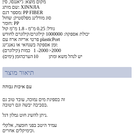
מקום מוצא: ג'יאנגסו, סין
שם מותג: XINNJIA
מספר דגם: PP FIBER
סוג מודלינג מפלסטיק: שחול
חומר: PP
גודל: 0.25 מ"מ - 1.8 מ"מ קול
יכולת אספקה: 1000000 קילוגרם/קילוגרם לחודש
פרטי אריזה ארוז עם plasticPort
זמן אספקה ​​בשנחאי או נאנג'ינג:
>2000
1 -2000
כמות (קילוגרם)
יש לנהל משא ומתן
10
הערכהזמן (ימים)
תיאור מוצר
עם איכות גבוהה
זה בספיגת מים נמוכה, עובד טוב גם
בסביבה יבשה וגם רטובה.
ניתן להשיג חוט גמלון דגל.
עמיד היטב בפני חומצה, אלקלי
וכימיקלים אחרים.