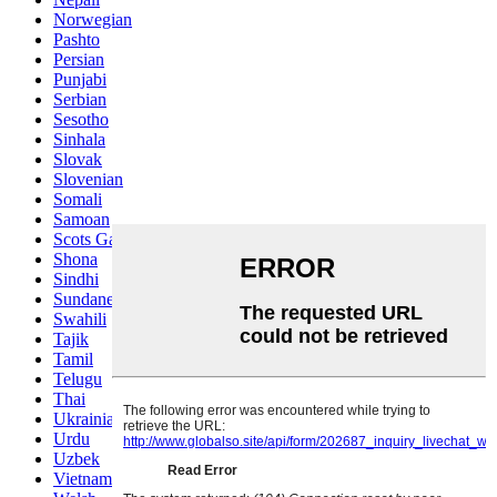
Norwegian
Pashto
Persian
Punjabi
Serbian
Sesotho
Sinhala
Slovak
Slovenian
Somali
Samoan
Scots Gaelic
Shona
Sindhi
Sundanese
Swahili
Tajik
Tamil
Telugu
Thai
Ukrainian
Urdu
Uzbek
Vietnamese