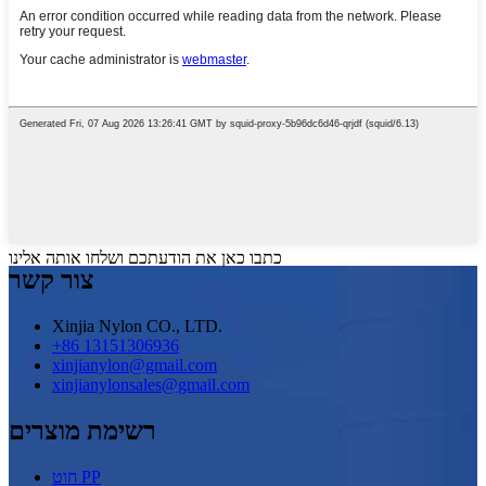
כתבו כאן את הודעתכם ושלחו אותה אלינו
צור קשר
Xinjia Nylon CO., LTD.
+86 13151306936
xinjianylon@gmail.com
xinjianylonsales@gmail.com
רשימת מוצרים
חוט PP