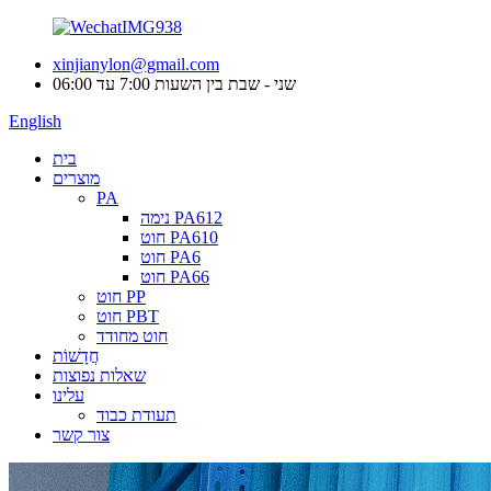
xinjianylon@gmail.com
שני - שבת בין השעות 7:00 עד 06:00
English
בית
מוצרים
PA
נימה PA612
חוט PA610
חוט PA6
חוט PA66
חוט PP
חוט PBT
חוט מחודד
חֲדָשׁוֹת
שאלות נפוצות
עלינו
תעודת כבוד
צור קשר