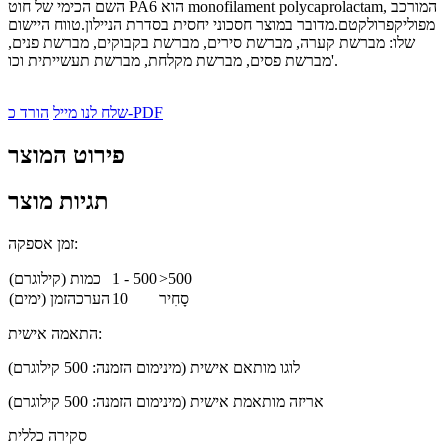
השם הכימי של חוט PA6 הוא monofilament polycaprolactam, המורכב
מפוליקפרולקטם.מדובר במוצר חסכוני יחסית בסדרת הניילון.טווח היישום
שלו: מברשת קערה, מברשת סירים, מברשת בקבוקים, מברשת פנים,
מברשת פסים, מברשת מקלחת, מברשת תעשייתית וכו'.
הורד כ-PDF
שלח לנו מייל
פירוט המוצר
תגיות מוצר
זמן אספקה:
>500
1 - 500
כמות (קילוגרם)
סָחִיר
10
הערכהזמן (ימים)
התאמה אישית:
לוגו מותאם אישית (מינימום הזמנה: 500 קילוגרם)
אריזה מותאמת אישית (מינימום הזמנה: 500 קילוגרם)
סקירה כללית