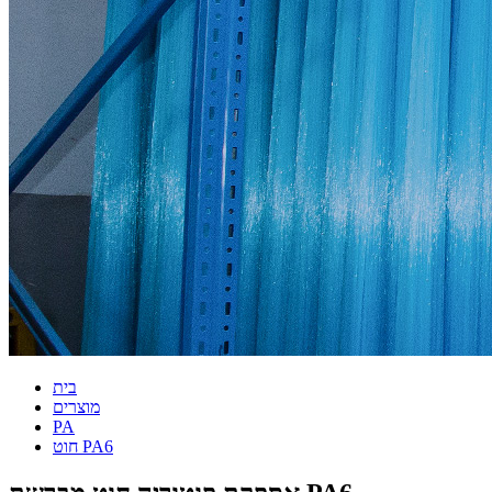
בית
מוצרים
PA
חוט PA6