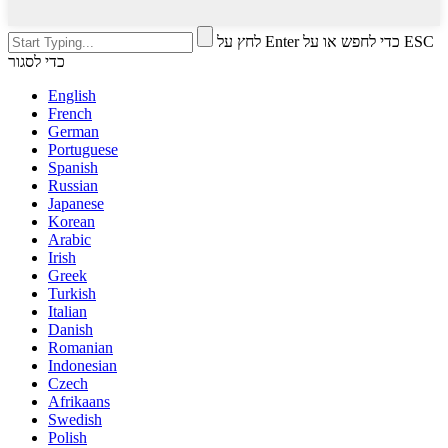
לחץ על Enter כדי לחפש או על ESC
כדי לסגור
English
French
German
Portuguese
Spanish
Russian
Japanese
Korean
Arabic
Irish
Greek
Turkish
Italian
Danish
Romanian
Indonesian
Czech
Afrikaans
Swedish
Polish