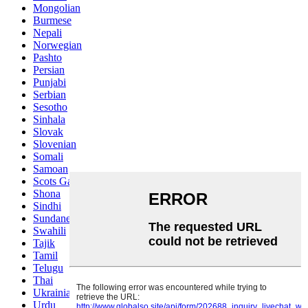
Mongolian
Burmese
Nepali
Norwegian
Pashto
Persian
Punjabi
Serbian
Sesotho
Sinhala
Slovak
Slovenian
Somali
Samoan
Scots Gaelic
Shona
Sindhi
Sundanese
Swahili
Tajik
Tamil
Telugu
Thai
Ukrainian
Urdu