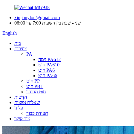
xinjianylon@gmail.com
שני - שבת בין השעות 7:00 עד 06:00
English
בית
מוצרים
PA
נימה PA612
חוט PA610
חוט PA6
חוט PA66
חוט PP
חוט PBT
חוט מחודד
חֲדָשׁוֹת
שאלות נפוצות
עלינו
תעודת כבוד
צור קשר