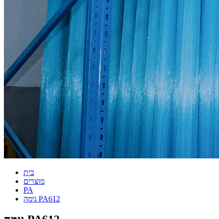
בית
מוצרים
PA
נימה PA612