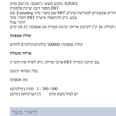
מקום מוצא: ג'יאנגסו, סין שם מותג: XINJIA
מספר דגם: יציקת פלסטיק PBT
Extrudi שם מוצר: סיבי PBT איכותיים וצבעוניים למברשת שיניים
חומר: סיבי PBT צבע: ניתן להתאמה אישית
חתך: עגול
יכולת אספקה
יכולת אספקה: 500000 קילוגרם/קילוגרם לחודש
אריזה ומשלוח
פרטי אריזה: ניתן לארוז את חוטי ה-PBT עם קרטון וגומייה.
נמל: שנחאי ונינגבו
זמן אספקה:
>500
1 - 500
כמות (קילוגרם)
יש לנהל משא ומתן
15
הערכהזמן (ימים)
תיאור מוצר