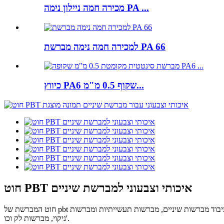
מכירה חמה ניילון נימה PA ...
למכירה חמה נימה מברשת PA 66
כיווץ PA6 שקוף 0.5 מ"מ...
חוט PBT איכותי וצבעוני למברשת שיניים
חוט המברשת של pbt הוא בעל קשיחות מעולה ועמידות בפני פגיעות, ובגלל עמידות טובה לחומצה וספיגת לחות נמוכה, הוא מתאים לסביבות עבודה רטובות.הוא משמש לעיבוד מברשות שיניים, מברשות תעשייתיות ומברשות
ניקוי, מברשות לק וכו'.