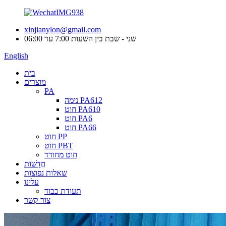
xinjianylon@gmail.com
שני - שבת בין השעות 7:00 עד 06:00
English
בית
מוצרים
PA
נימה PA612
חוט PA610
חוט PA6
חוט PA66
חוט PP
חוט PBT
חוט מחודד
חֲדָשׁוֹת
שאלות נפוצות
עלינו
תעודת כבוד
צור קשר