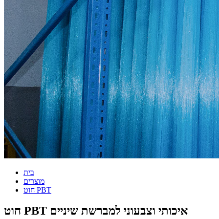
בית
מוצרים
חוט PBT
חוט PBT איכותי וצבעוני למברשת שיניים