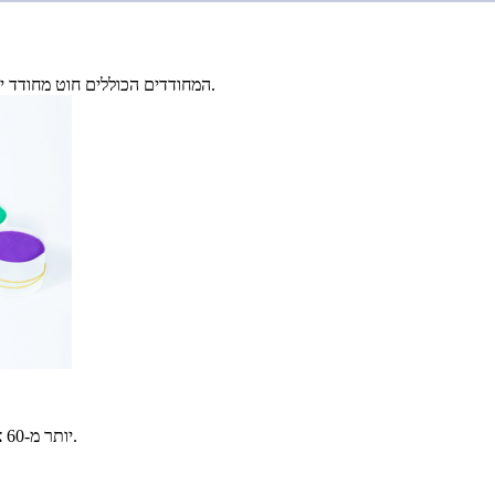
חוטי ה-PBT המחודדים הכוללים חוט מחודד יחיד, חוט חוד כפול, חוט חוט צבעוני וחוט ספירלה דו-גווני.
1) יותר מ-60 צבעים לבחירת לקוחות, התאמה אישית של צבע לפי דרישת הלקוח.