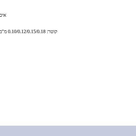
סוג: ng
קוטר: 0.10/0.12/0.15/0.18 מ"מ חבילה: 16 ק"ג לקרטון אריזה: קרטון וגומייה זמן אספקה: 10-15 ימים