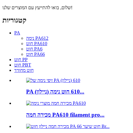
שלום, בואו להתייעץ עם המוצרים שלנו!
קטגוריות
PA
נימה PA612
חוט PA610
חוט PA6
חוט PA66
חוט PP
חוט PBT
חוט מחודד
PA (ניילון) 610 חוט נימה...
מכירה חמה PA610 filament pro...